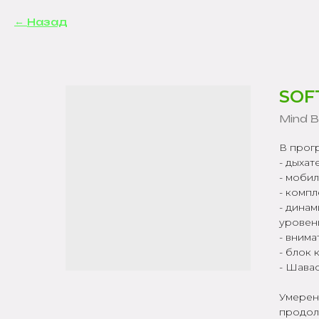
Назад
SOF
Mind 
В прогр
- дыхат
- мобил
- компл
- динам
уровен
- внима
- блок
- Шава
Умеренн
продолж