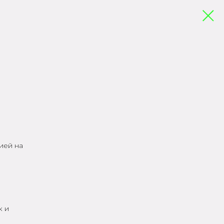
ией на
к и