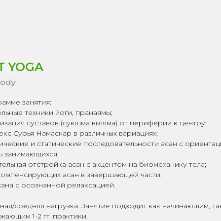
T YOGA
Body
амме занятия:
ельные техники йоги, пранаямы;
изация суставов (сукшма вьяяма) от периферии к центру;
екс Сурья Намаскар в различных вариациях;
ические и статические последовательности асан с ориентац
ь занимающихся;
тельная отстройка асан с акцентом на биомеханику тела;
 компенсирующих асан в завершающей части;
сана с осознанной релаксацией.
ая/средняя нагрузка. Занятие подходит как начинающим, та
ающим 1-2 гг. практики.