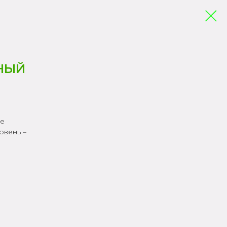
НЫЙ
ше
овень –