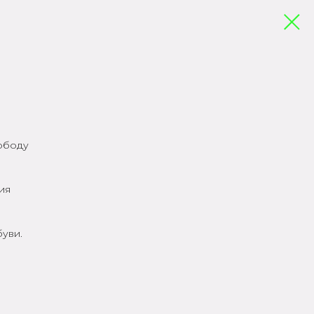
вободу
ия
уви.