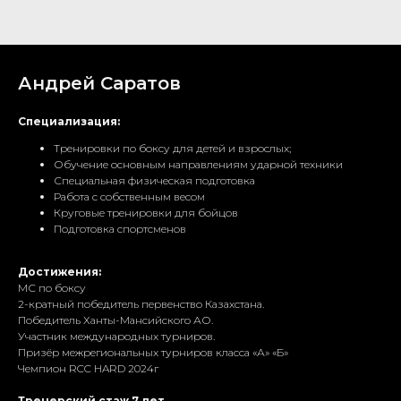
Андрей Саратов
Специализация:
Тренировки по боксу для детей и взрослых;
Обучение основным направлениям ударной техники
Специальная физическая подготовка
Работа с собственным весом
Круговые тренировки для бойцов
Подготовка спортсменов
Достижения:
МС по боксу
2-кратный победитель первенство Казахстана.
Победитель Ханты-Мансийского АО.
Участник международных турниров.
Призёр межрегиональных турниров класса «А» «Б»
Чемпион RCC HARD 2024г
Тренерский стаж 7 лет