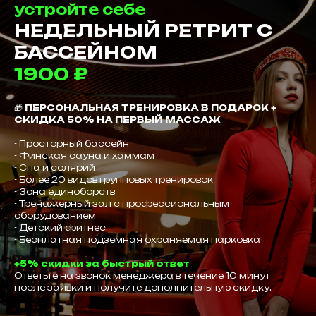
устройте себе
НЕДЕЛЬНЫЙ РЕТРИТ С
БАССЕЙНОМ
1900 ₽
🎁
ПЕРСОНАЛЬНАЯ ТРЕНИРОВКА В ПОДАРОК +
СКИДКА 50% НА ПЕРВЫЙ МАССАЖ
- Просторный бассейн
- Финская сауна и хаммам
- Спа и солярий
- Более 20 видов групповых тренировок
- Зона единоборств
- Тренажерный зал с профессиональным
оборудованием
- Детский фитнес
- Бесплатная подземная охраняемая парковка
+5% скидки за быстрый ответ
Ответьте на звонок менеджера в течение 10 минут
после заявки и получите дополнительную скидку.