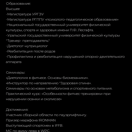
Образование:
Высшее
-Магистратура УРГЭУ
-Магистратура РГППУ «психолого-педагогическое образование»
-Национальный государственный университет физической
культуры, спорта и здоровья имени П.Ф. Лесгафта.
-Уральский государственный университет физической культуры
"Тренер- преподаватель"
-Диетолог-нутрициолог
-Реабилитация после родов
-Профилактика и реабилитация нарушений опорно-двигательного
аппарата
Семинары:
«Диетология в фитнесе. Основы биомеханики».
«Инструктор по направлению "Здоровая спина».
Семинары по основам метаболизма и спортивного питания.
Практический курс: «Особенности фитнес-тренировки при
нарушении осанки и сколиозе»
Достижения:
Участник сборной области по пауэрлифтингу.
Призер марафона IRONMAN
Выступающий спортсмен в IFFB.
МС по жиму лежа в WPC.