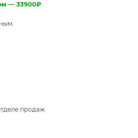
ном — 33900₽
дным.
 отделе продаж