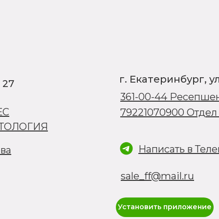
г. Екатеринбург, у
 27
361-00-44 Ресепше
ЕС
79221070900 Отде
ЕТОЛОГИЯ
Написать в Тел
ова
sale_ff@mail.ru
Установить приложение