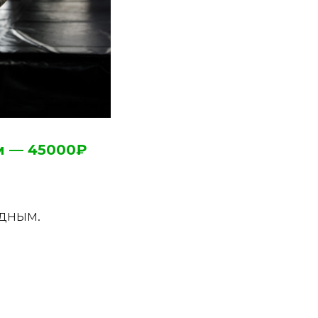
м — 45000₽
одным.