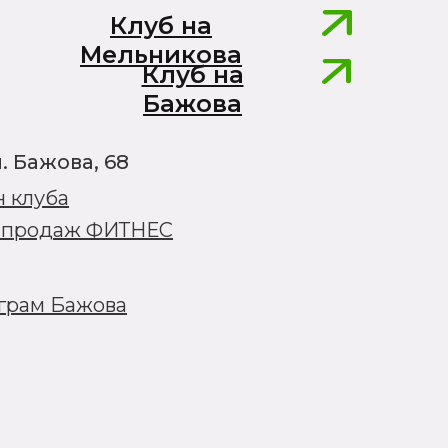
Клуб на
Мельникова
Клуб на
Бажова
л. Бажова, 68
н клуба
л продаж ФИТНЕС
еграм Бажова