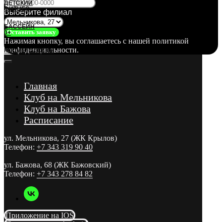
ДЕТСКИЙ
ФИТНЕС
Выберите филиал
БАССЕЙН
Оставить заявку
0+
Нажимая кнопку, вы соглашаетесь с нашей политикой
конфиденциальности.
КОСМЕТОЛОГИЯ
Главная
Клуб на Мельникова
Клуб на Бажова
Расписание
ул. Мельникова, 27 (ЖК Крылов)
Телефон:
+7 343 319 90 40
ул. Бажова, 68 (ЖК Бажовский)
Телефон:
+7 343 278 84 82
Приложение на IOS