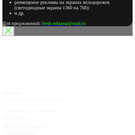
размещение рекламы на экранах велодорожек
(светодиодные экраны 1360 на 768);
и др.
Для предложений:
fresh-reklama@mail.ru
Контакты
г. Екатеринбург, ул. Мельникова, 27
© Сеть фитнес клубов Fresh Fitness, 2021. Все права защищены.
г. Екатеринбург, ул. Бажова, 68
sale_ff@mail.ru
ffkrylov@fresh-fitness.club
+7 (343) 361-00-44