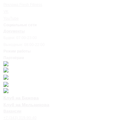
Реклама Fresh Fitness
VK
YouTube
Социальные сети
Документы
Будни: 07:00-23:00
Выходные: 08:00-22:00
Режим работы
Партнёрам
Клуб на Бажова
Клуб на Мельникова
Вакансии
+7 (343) 319-90-40