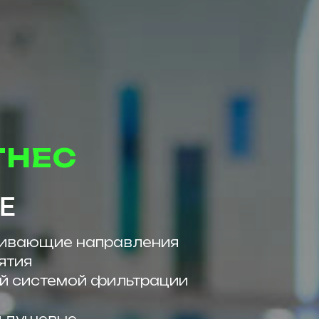
ТНЕС
Е
звивающие направления
ятия
той системой фильтрации