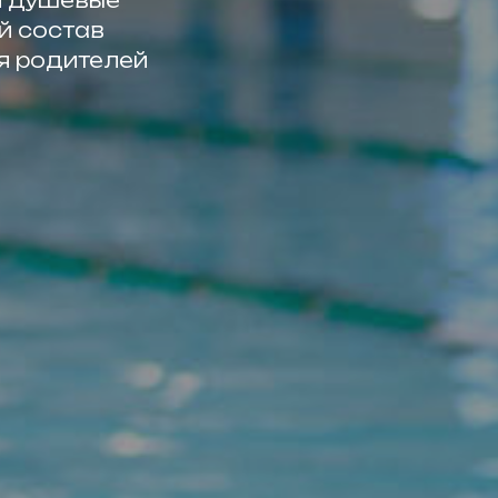
и душевые
й состав
ля родителей